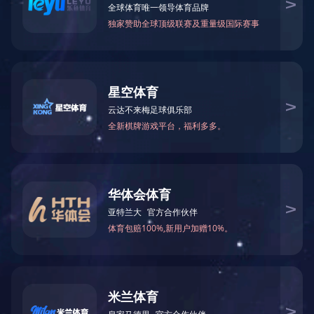
PRODUCTS
PRODUCTS LIST
PRODUCTS
CHECK VALVE
Y STRAINERS
产品介绍：
Y型过滤器是除去液体中少量
BALL VALVE
其杂质被阻挡，而清洁的滤液
BUFFERFLY VALVE
此，使用维护极为方便。Y型
GATE VALVE
质中的机械杂质，可以对污水
GLOBE VALVE
塞，可保护设备的正常工作。
PLUG VALVE
主要参数（Main of Parameters
STRAINERS
公称通径（DN）：15-600mm（1
OTHERS
压力（Mpa）：ANSI Class 150-