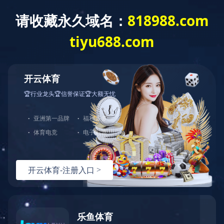
星空体育
Home
About Us
Culture
Products