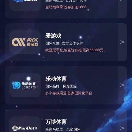
1、球阀的任何一段都可安装在
器)的球阀，则必须垂直安装，
2、球阀法兰与管线法兰间按
3、法兰上的螺栓需对称、逐次
4、如果球阀采取气动、电动
三、球阀安装后的检查
1、安装完毕后，启动球阀开
2、根据管道压力设计要求，
四、球阀的维修
1、只有卸除球阀前后的压力
2、在对球阀的分解与再装配
工具。
3、球阀阀体重新装配时螺栓
4、清洗剂应与球阀中的橡胶件、
清洗金属零件。非金属零件用
5、分解下来的单个零件可以