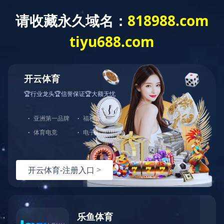
星空体育
星空体育
关于我们
公司文化
产品中
·(starsports)官方
网站